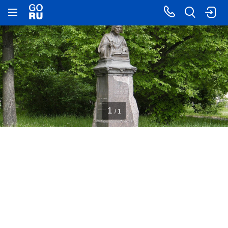
1
/ 1