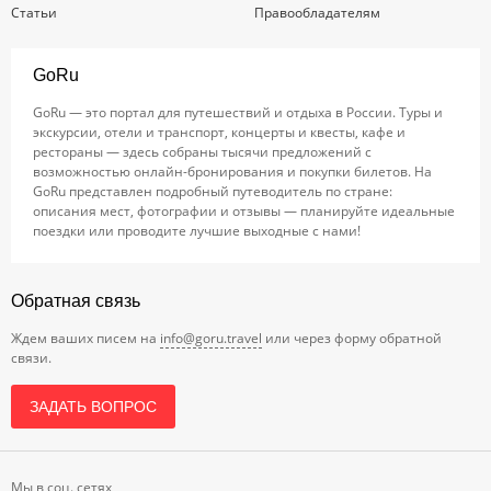
Статьи
Правообладателям
GoRu
GoRu — это портал для путешествий и отдыха в России. Туры и
экскурсии, отели и транспорт, концерты и квесты, кафе и
рестораны — здесь собраны тысячи предложений с
возможностью онлайн-бронирования и покупки билетов. На
GoRu представлен подробный путеводитель по стране:
описания мест, фотографии и отзывы — планируйте идеальные
поездки или проводите лучшие выходные с нами!
Обратная связь
Ждем ваших писем на
info@goru.travel
или через форму обратной
связи.
ЗАДАТЬ ВОПРОС
Мы в соц. сетях