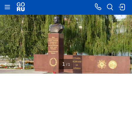
1
/ 1