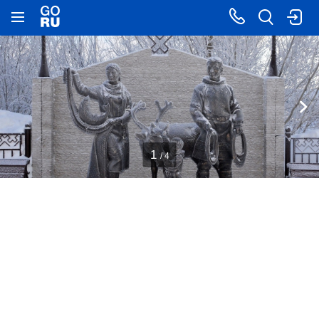
1
/ 4