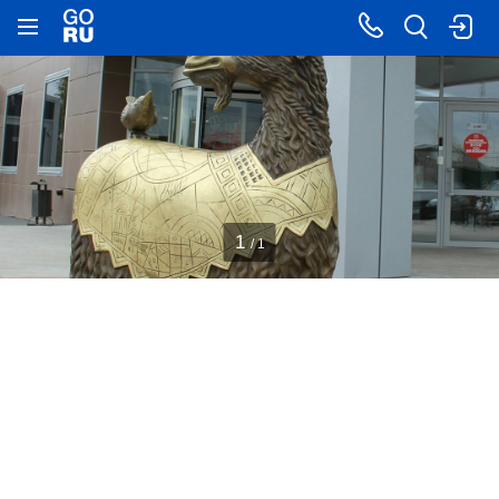
1
/ 1