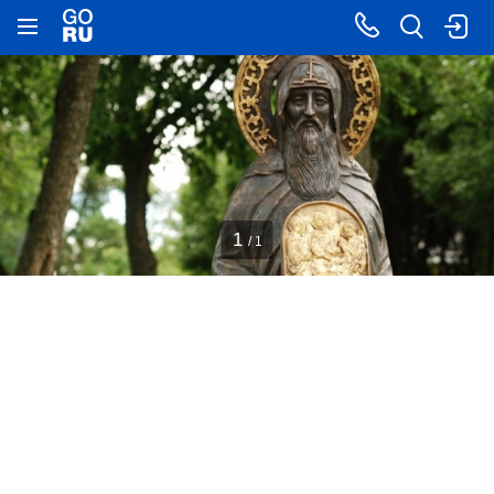
1
/ 1