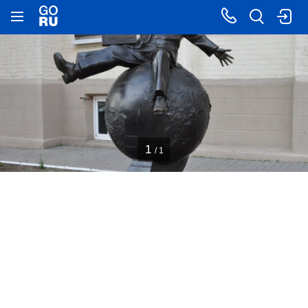
1
/ 1