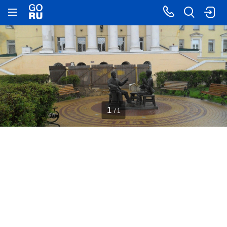
1
/ 1