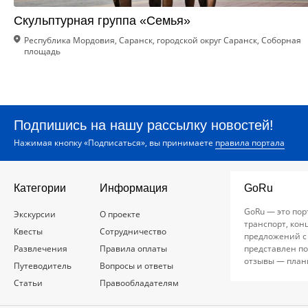
Скульптурная группа «Семья»
Республика Мордовия, Саранск, городской округ Саранск, Соборная
площадь
Подпишись на нашу рассылку новостей!
Нажимая кнопку «Подписаться», вы принимаете
правила портала
Категории
Информация
GoRu
GoRu — это пор
Экскурсии
О проекте
транспорт, кон
Квесты
Сотрудничество
предложений с
Развлечения
Правила оплаты
представлен по
отзывы — план
Путеводитель
Вопросы и ответы
Статьи
Правообладателям