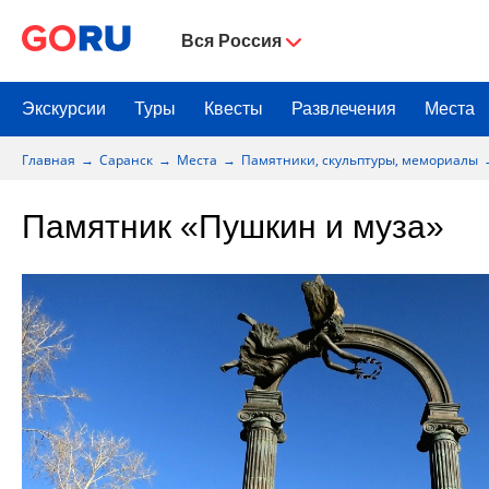
Вся Россия
Экскурсии
Туры
Квесты
Развлечения
Места
Главная
Саранск
Места
Памятники, скульптуры, мемориалы
Памятник «Пушкин и муза»