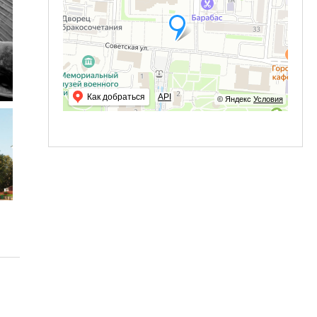
Как добраться
API
© Яндекс
Условия