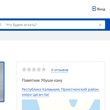
Вход
0 отзывов
Памятник Убуши-хану
Республика Калмыкия, Приютненский район,
озеро Цаган-Хаг