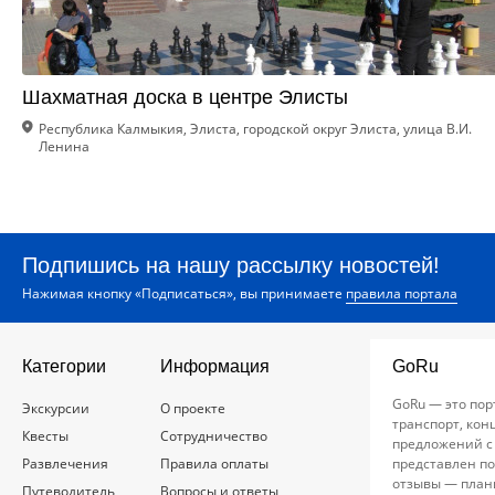
Шахматная доска в центре Элисты
Республика Калмыкия, Элиста, городской округ Элиста, улица В.И.
Ленина
Подпишись на нашу рассылку новостей!
Нажимая кнопку «Подписаться», вы принимаете
правила портала
Категории
Информация
GoRu
GoRu — это пор
Экскурсии
О проекте
транспорт, кон
Квесты
Сотрудничество
предложений с
Развлечения
Правила оплаты
представлен по
отзывы — план
Путеводитель
Вопросы и ответы