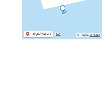
Как добраться
API
© Яндекс
Условия