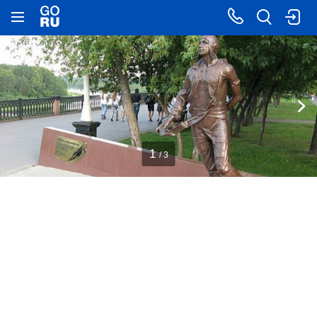
1
/ 3