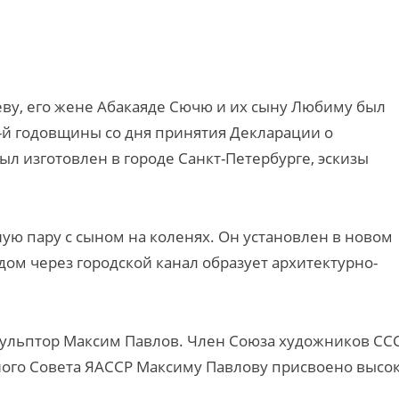
у, его жене Абакаяде Сючю и их сыну Любиму был
5-й годовщины со дня принятия Декларации о
ыл изготовлен в городе Санкт-Петербурге, эскизы
ую пару с сыном на коленях. Он установлен в новом
ом через городской канал образует архитектурно-
ульптор Максим Павлов. Член Союза художников ССС
вного Совета ЯАССР Максиму Павлову присвоено высо