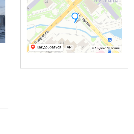
Как добраться
API
© Яндекс
Условия