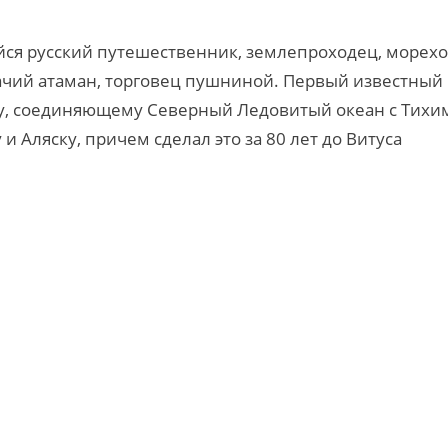
я русский путешественник, землепроходец, морехо
ачий атаман, торговец пушниной. Первый известный
у, соединяющему Северный Ледовитый океан с Тихи
 Аляску, причем сделал это за 80 лет до Витуса