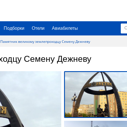
Подборки
Отели
Авиабилеты
Памятник великому землепроходцу Семену Дежневу
ходцу Семену Дежневу