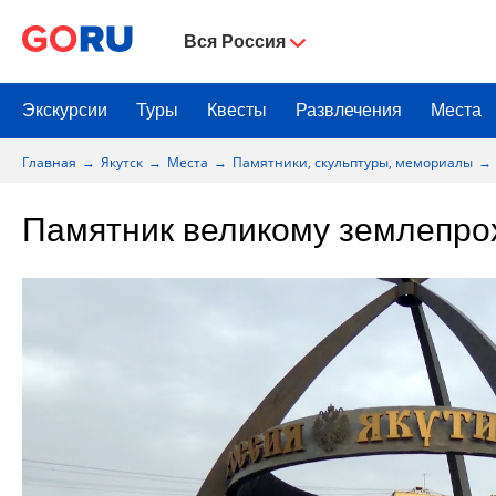
Вся Россия
Экскурсии
Туры
Квесты
Развлечения
Места
Главная
Якутск
Места
Памятники, скульптуры, мемориалы
Памятник великому землепро