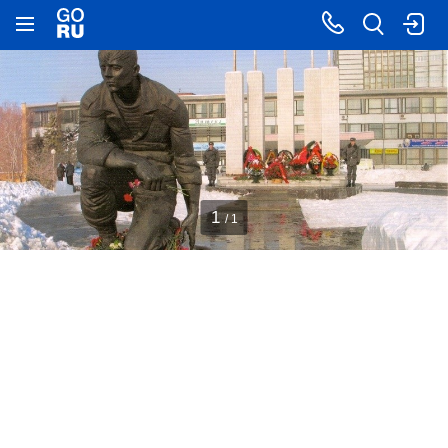
1
/ 1