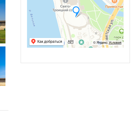
Как добраться
API
© Яндекс
Условия