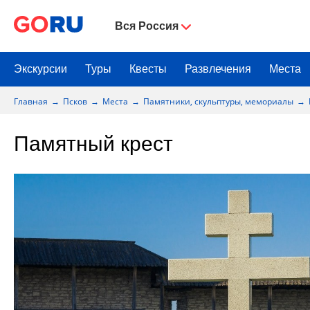
Вся Россия
Экскурсии
Туры
Квесты
Развлечения
Места
Главная
Псков
Места
Памятники, скульптуры, мемориалы
Памятный крест