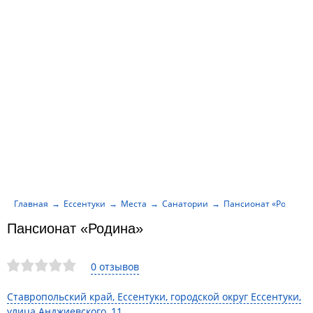
Главная
Ессентуки
Места
Санатории
Пансионат «Родина»
Пансионат «Родина»
0 отзывов
Ставропольский край, Ессентуки, городской округ Ессентуки,
улица Анджиевского, 11