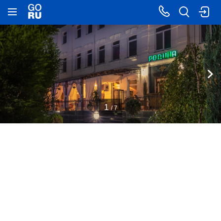
1
/ 7