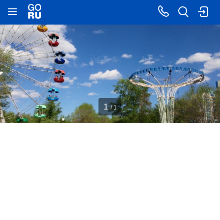
1
/ 1