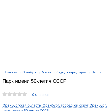
Главная
Оренбург
Места
Сады, скверы, парки
Парк имени 
Парк имени 50-летия СССР
0 отзывов
Оренбургская область, Оренбург, городской округ Оренбург,
парк имени 50-летия СССР