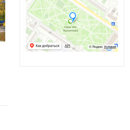
Как добраться
API
© Яндекс
Условия