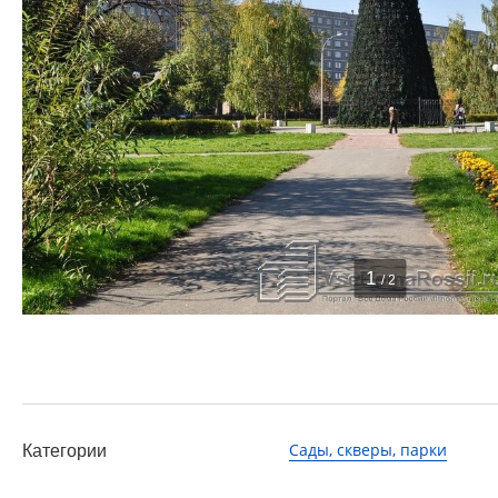
1
/ 2
Сады, скверы, парки
Категории