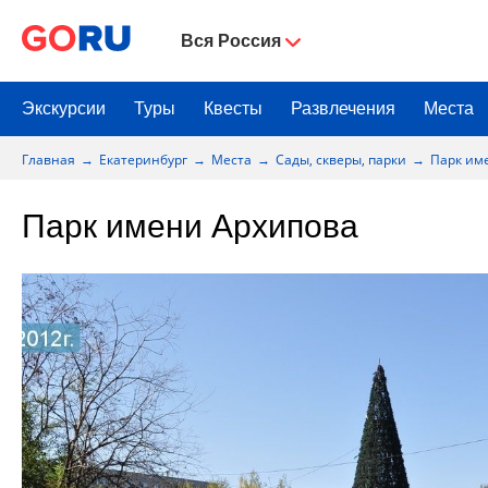
Вся Россия
Экскурсии
Туры
Квесты
Развлечения
Места
Главная
Екатеринбург
Места
Сады, скверы, парки
Парк им
Парк имени Архипова