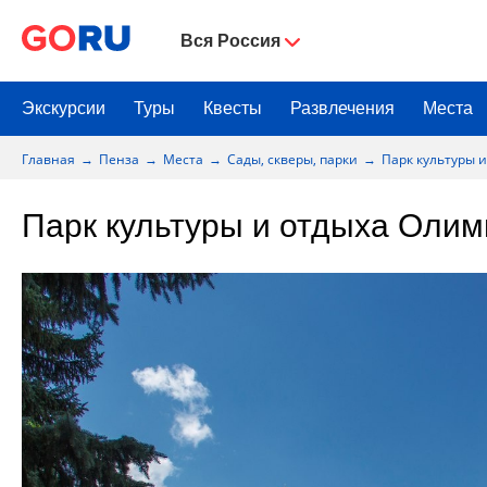
Вся Россия
Экскурсии
Туры
Квесты
Развлечения
Места
Главная
Пенза
Места
Сады, скверы, парки
Парк культуры 
Парк культуры и отдыха Олим