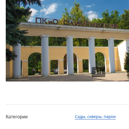
1
/ 1
Сады, скверы, парки
Категории