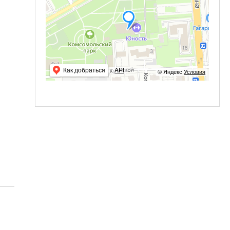
Как добраться
API
© Яндекс
Условия