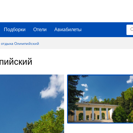
Подборки
Отели
Авиабилеты
и отдыха Олимпийский
пийский