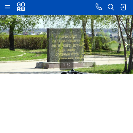
1
/ 2