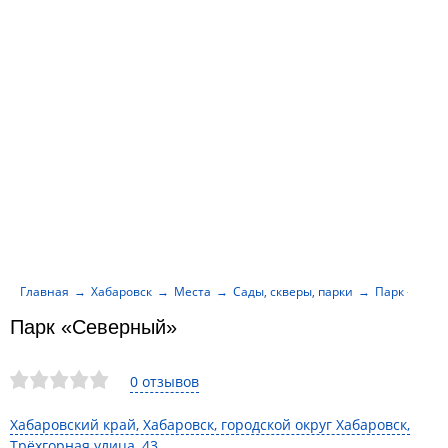
Главная
Хабаровск
Места
Сады, скверы, парки
Парк «Севе
Парк «Северный»
0 отзывов
Хабаровский край, Хабаровск, городской округ Хабаровск,
Трёхгорная улица, 43