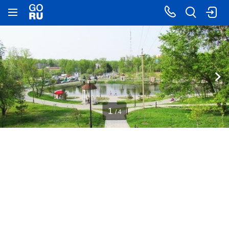
1
/ 4