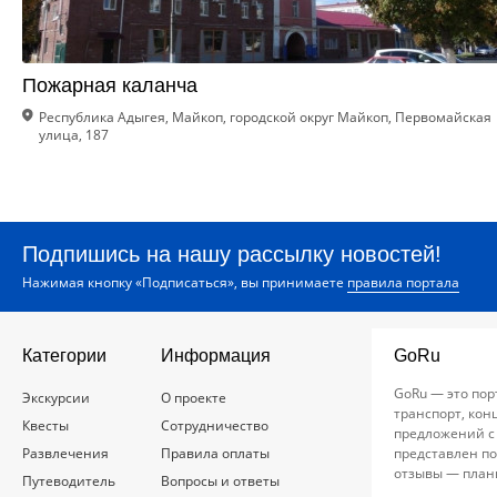
Пожарная каланча
Республика Адыгея, Майкоп, городской округ Майкоп, Первомайская
улица, 187
Подпишись на нашу рассылку новостей!
Нажимая кнопку «Подписаться», вы принимаете
правила портала
Категории
Информация
GoRu
GoRu — это пор
Экскурсии
О проекте
транспорт, кон
Квесты
Сотрудничество
предложений с
Развлечения
Правила оплаты
представлен по
отзывы — план
Путеводитель
Вопросы и ответы