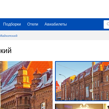
Подборки
Отели
Авиабилеты
 Майкопский
кий