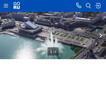
1
/ 6