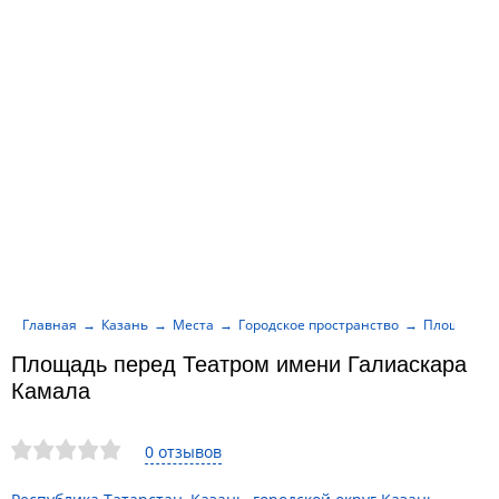
Главная
Казань
Места
Городское пространство
Площадь п
Площадь перед Театром имени Галиаскара
Камала
0 отзывов