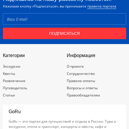
Нажимая кнопку «Подписаться», вы принимаете
правила портала
ПОДПИСАТЬСЯ
Категории
Информация
Экскурсии
О проекте
Квесты
Сотрудничество
Развлечения
Правила оплаты
Путеводитель
Вопросы и ответы
Статьи
Правообладателям
GoRu
GoRu — это портал для путешествий и отдыха в России. Туры и
экскурсии, отели и транспорт, концерты и квесты, кафе и