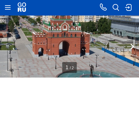
1
/ 2