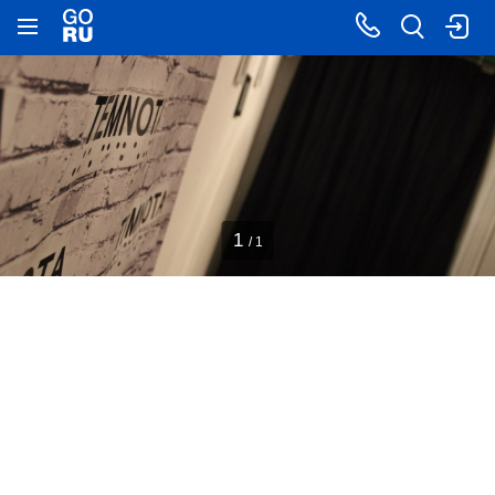
1
/ 1