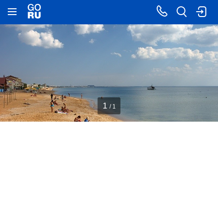
1
/ 1