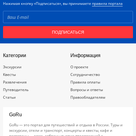
Нажимая кнопку «Подписаться», вы принимаете
правила портала
ПОДПИСАТЬСЯ
Категории
Информация
Экскурсии
О проекте
Квесты
Сотрудничество
Развлечения
Правила оплаты
Путеводитель
Вопросы и ответы
Статьи
Правообладателям
GoRu
GoRu — это портал для путешествий и отдыха в России. Туры и
экскурсии, отели и транспорт, концерты и квесты, кафе и
рестораны — здесь собраны тысячи предложений с