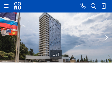
1
/ 5