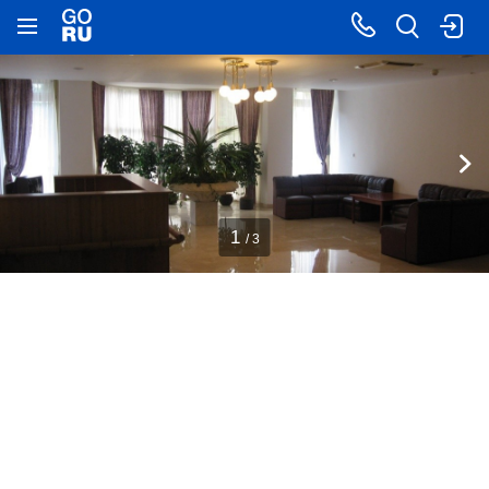
1
/ 3