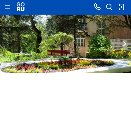
1
/ 8