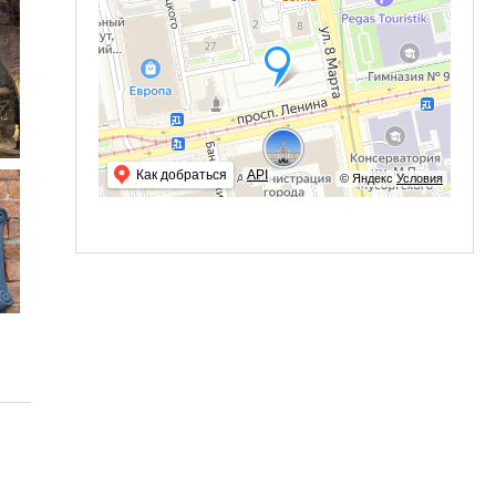
Как добраться
API
© Яндекс
Условия