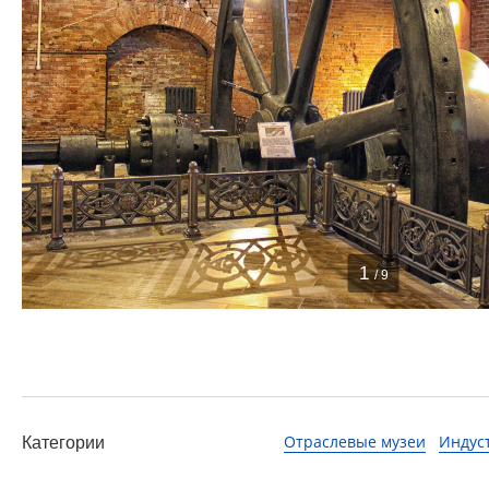
1
/ 9
Отраслевые музеи
Индус
Категории