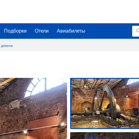
Подборки
Отели
Авиабилеты
 домна