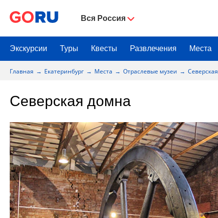
Вся Россия
Экскурсии
Туры
Квесты
Развлечения
Места
Главная
Екатеринбург
Места
Отраслевые музеи
Северская
Северская домна