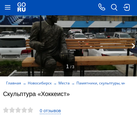
1
/ 3
Главная
Новосибирск
Места
Памятники, скульптуры, мемори
Скульптура «Хоккеист»
0 отзывов