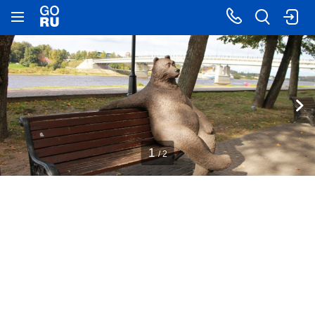
1
/ 2