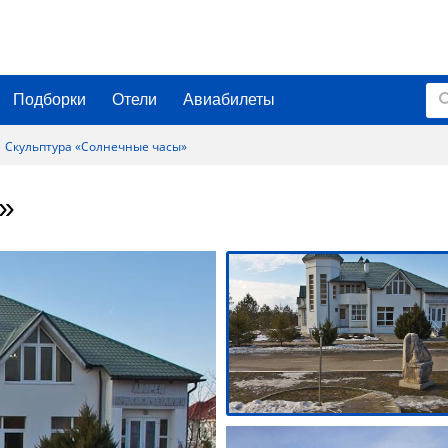
Подборки
Отели
Авиабилеты
Скульптура «Солнечные часы»
»