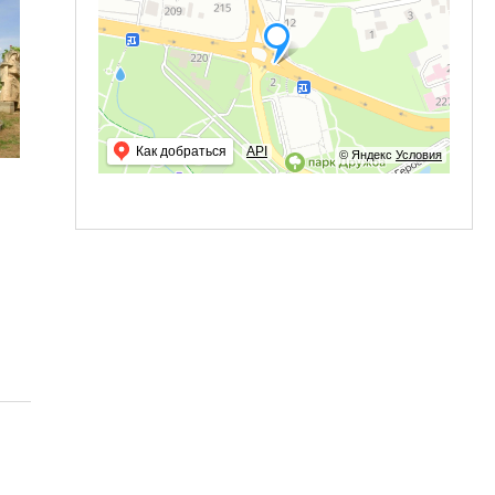
Как добраться
API
© Яндекс
Условия