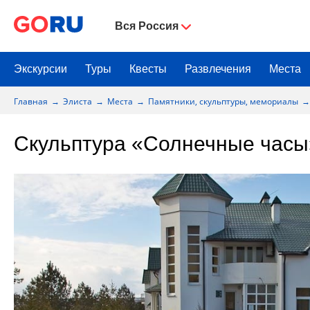
Вся Россия
Экскурсии
Туры
Квесты
Развлечения
Места
Главная
Элиста
Места
Памятники, скульптуры, мемориалы
Скульптура «Солнечные часы