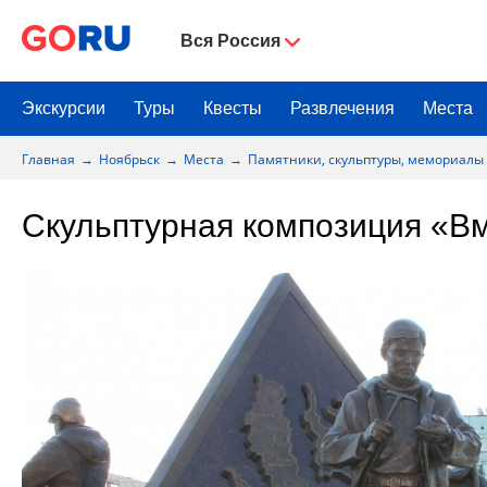
Вся Россия
Экскурсии
Туры
Квесты
Развлечения
Места
Главная
Ноябрьск
Места
Памятники, скульптуры, мемориалы
Скульптурная композиция «В