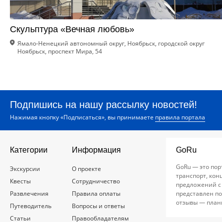
Скульптура «Вечная любовь»
Ямало-Ненецкий автономный округ, Ноябрьск, городской округ
Ноябрьск, проспект Мира, 54
Подпишись на нашу рассылку новостей!
Нажимая кнопку «Подписаться», вы принимаете
правила портала
Категории
Информация
GoRu
GoRu — это пор
Экскурсии
О проекте
транспорт, кон
Квесты
Сотрудничество
предложений с
Развлечения
Правила оплаты
представлен по
отзывы — план
Путеводитель
Вопросы и ответы
Статьи
Правообладателям