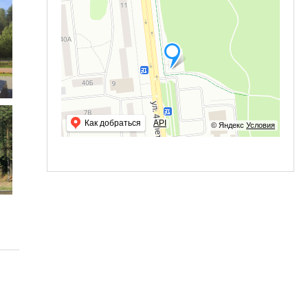
Как добраться
API
© Яндекс
Условия