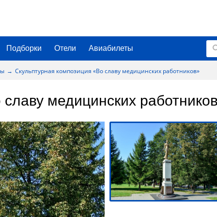
Подборки
Отели
Авиабилеты
лы
Скульптурная композиция «Во славу медицинских работников»
 славу медицинских работнико