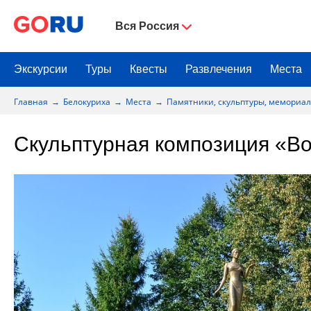
Вся Россия
Экскурсии
Туры
Квесты
Развлечения
Места
Главная
Белокуриха
Места
Памятники, скульптуры, мемориа
Скульптурная композиция «Во