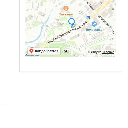
Как добраться
API
© Яндекс
Условия