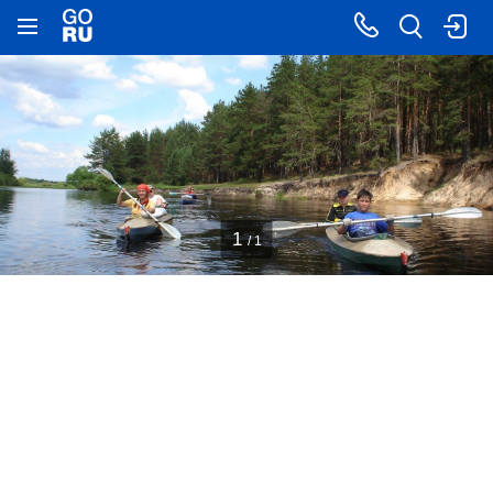
1
/ 1