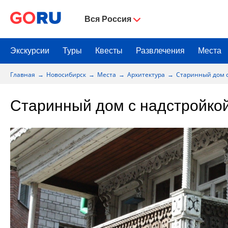
Вся Россия
Экскурсии
Туры
Квесты
Развлечения
Места
Главная
Новосибирск
Места
Архитектура
Старинный дом 
Старинный дом с надстройко