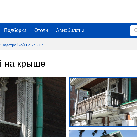
Подборки
Отели
Авиабилеты
с надстройкой на крыше
й на крыше