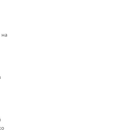
 на
в
й
ко