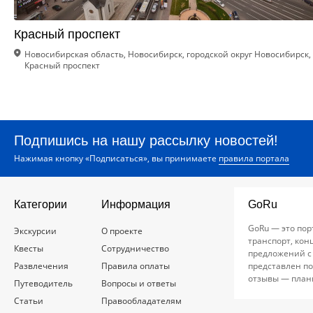
Красный проспект
Новосибирская область, Новосибирск, городской округ Новосибирск,
Красный проспект
Подпишись на нашу рассылку новостей!
Нажимая кнопку «Подписаться», вы принимаете
правила портала
Категории
Информация
GoRu
GoRu — это пор
Экскурсии
О проекте
транспорт, кон
Квесты
Сотрудничество
предложений с
Развлечения
Правила оплаты
представлен по
отзывы — план
Путеводитель
Вопросы и ответы
Статьи
Правообладателям