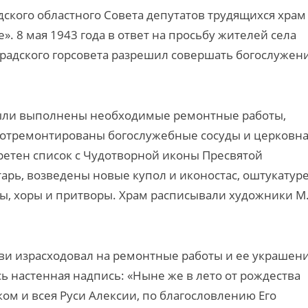
ского областного Совета депутатов трудящихся храм
. 8 мая 1943 года в ответ на просьбу жителей села
градского горсовета разрешил совершать богослужени
были выполнены необходимые ремонтные работы,
 отремонтированы богослужебные сосуды и церковн
бретен список с Чудотворной иконы Пресвятой
тарь, возведены новые купол и иконостас, оштукатур
ны, хоры и притворы. Храм расписывали художники М.
кви израсходовал на ремонтные работы и ее украшен
сь настенная надпись: «Ныне же в лето от рождества
ом и всея Руси Алексии, по благословлению Его