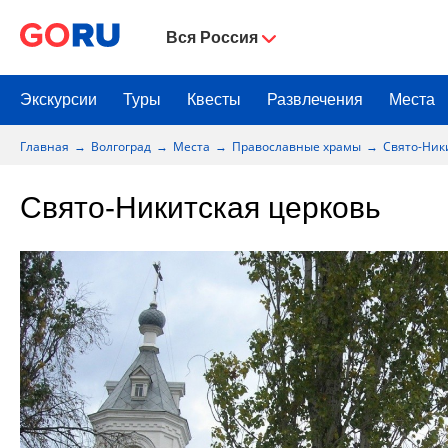
Вся Россия
Экскурсии
Туры
Квесты
Развлечения
Места
Главная
Волгоград
Места
Православные храмы
Свято-Ник
Свято-Никитская церковь