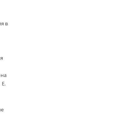
я в
ая
ена
 Е.
ие