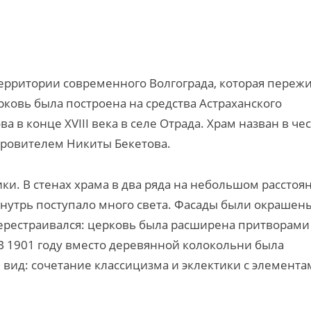
территории современного Волгограда, которая переж
рковь была построена на средства Астраханского
 в конце XVIII века в селе Отрада. Храм назван в че
ровителем Никиты Бекетова.
и. В стенах храма в два ряда на небольшом расстоя
 внутрь поступало много света. Фасады были окрашен
перестраивался: церковь была расширена притворами
В 1901 году вместо деревянной колокольни была
вид: сочетание классицизма и эклектики с элемента