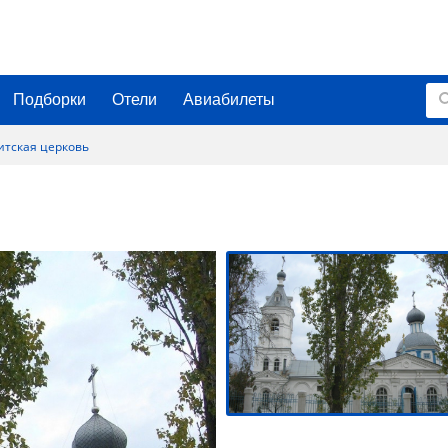
Подборки
Отели
Авиабилеты
итская церковь