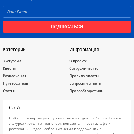
ПОДПИСАТЬСЯ
Категории
Информация
Экскурсии
О проекте
Квесты
Сотрудничество
Развлечения
Правила оплаты
Путеводитель
Вопросы и ответы
Статьи
Правообладателям
GoRu
GoRu — это портал для путешествий и отдыха в России. Туры и
экскурсии, отели и транспорт, концерты и квесты, кафе и
рестораны — здесь собраны тысячи предложений с