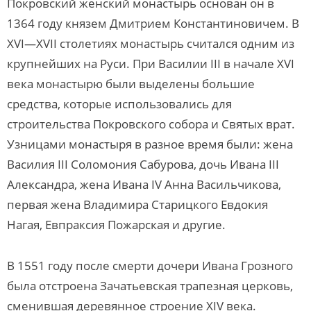
Покровский женский монастырь основан он в
1364 году князем Дмитрием Константиновичем. В
XVI—XVII столетиях монастырь считался одним из
крупнейших на Руси. При Василии III в начале XVI
века монастырю были выделены большие
средства, которые использовались для
строительства Покровского собора и Святых врат.
Узницами монастыря в разное время были: жена
Василия III Соломония Сабурова, дочь Ивана III
Александра, жена Ивана IV Анна Васильчикова,
первая жена Владимира Старицкого Евдокия
Нагая, Евпраксия Пожарская и другие.
В 1551 году после смерти дочери Ивана Грозного
была отстроена Зачатьевская трапезная церковь,
сменившая деревянное строение XIV века.