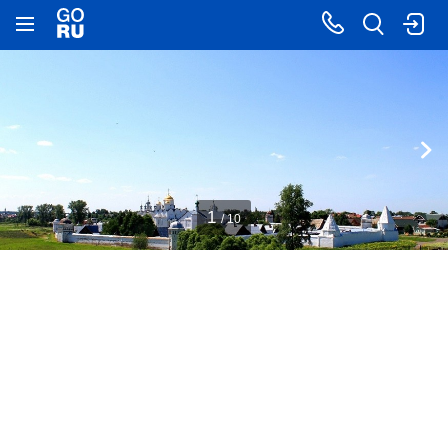
1
/ 10