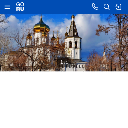
1
/ 1