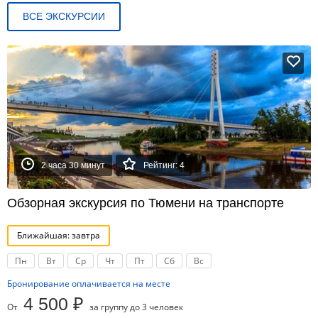
ВСЕ ЭКСКУРСИИ
2 часа 30 минут
Рейтинг: 4
Обзорная экскурсия по Тюмени на транспорте
Ближайшая: завтра
Пн
Вт
Ср
Чт
Пт
Сб
Вс
Бронирование оплачивается на месте
4 500 ₽
От
за группу до 3 человек