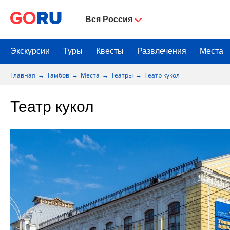
Вся Россия
Экскурсии
Туры
Квесты
Развлечения
Места
Главная
Тамбов
Места
Театры
Театр кукол
Театр кукол