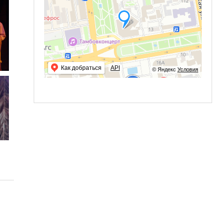
Как добраться
API
© Яндекс
Условия