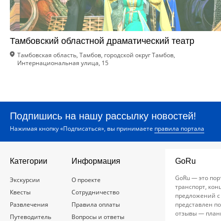
Тамбовский областной драматический театр
Тамбовская область, Тамбов, городской округ Тамбов,
Интернациональная улица, 15
Подпишись на нашу рассылку новостей!
Нажимая кнопку «Подписаться», вы принимаете
правила портала
Категории
Информация
GoRu
GoRu — это пор
Экскурсии
О проекте
транспорт, кон
Квесты
Сотрудничество
предложений с
Развлечения
Правила оплаты
представлен по
отзывы — план
Путеводитель
Вопросы и ответы