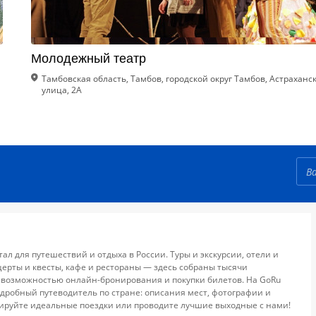
Молодежный театр
Тамбовская область, Тамбов, городской округ Тамбов, Астраханс
улица, 2А
тал для путешествий и отдыха в России. Туры и экскурсии, отели и
церты и квесты, кафе и рестораны — здесь собраны тысячи
 возможностью онлайн-бронирования и покупки билетов. На GoRu
дробный путеводитель по стране: описания мест, фотографии и
ируйте идеальные поездки или проводите лучшие выходные с нами!