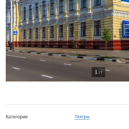
1
/ 7
Театры
Категории