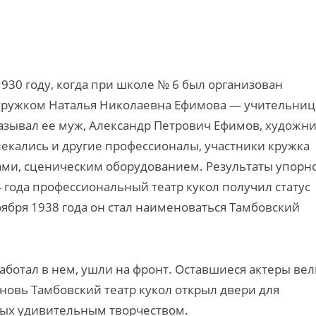
930 году, когда при школе № 6 был организован
кружком Наталья Николаевна Ефимова — учительниц
казывал ее муж, Александр Петрович Ефимов, художн
лекались и другие профессионалы, участники кружка
ами, сценическим оборудованием. Результаты упорн
34 года профессиональный театр кукол получил статус
ября 1938 года он стал наименоваться Тамбовский
 работал в нем, ушли на фронт. Оставшиеся актеры ве
Вновь Тамбовский театр кукол открыл двери для
слых удивительным творчеством.