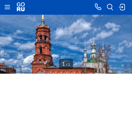
1
/ 1