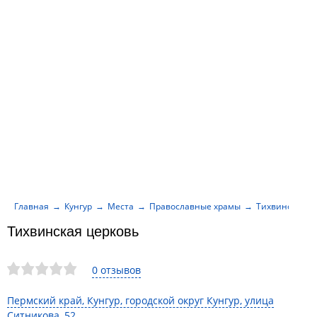
Главная
Кунгур
Места
Православные храмы
Тихвинская ц
Тихвинская церковь
0 отзывов
Пермский край, Кунгур, городской округ Кунгур, улица
Ситникова, 52