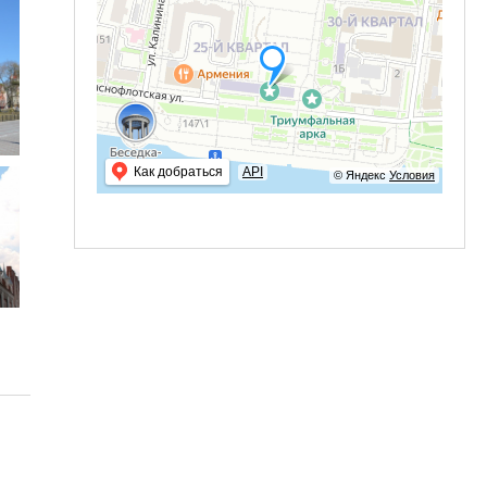
Как добраться
API
© Яндекс
Условия