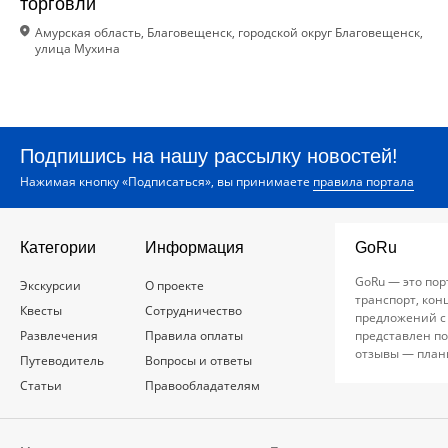
торговли
Амурская область, Благовещенск, городской округ Благовещенск,
улица Мухина
Подпишись на нашу рассылку новостей!
Нажимая кнопку «Подписаться», вы принимаете
правила портала
Категории
Информация
GoRu
GoRu — это пор
Экскурсии
О проекте
транспорт, кон
Квесты
Сотрудничество
предложений с
Развлечения
Правила оплаты
представлен по
отзывы — план
Путеводитель
Вопросы и ответы
Статьи
Правообладателям