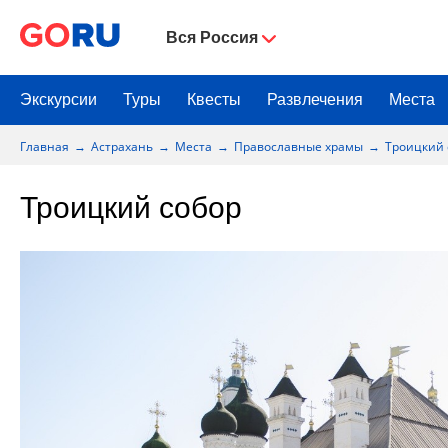
Вся Россия
Экскурсии
Туры
Квесты
Развлечения
Места
Главная
Астрахань
Места
Православные храмы
Троицкий 
Троицкий собор