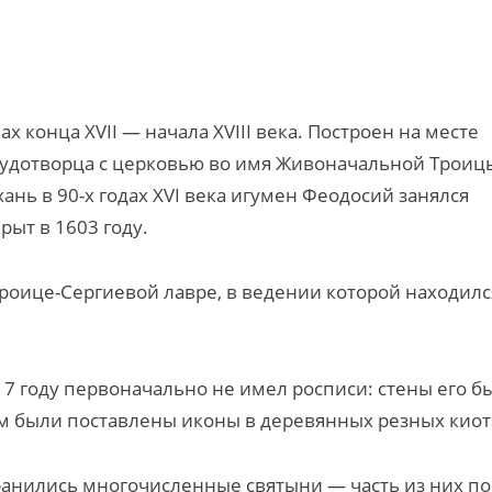
 конца XVII — начала XVIII века. Построен на месте
Чудотворца с церковью во имя Живоначальной Троиц
ь в 90-х годах XVI века игумен Феодосий занялся
рыт в 1603 году.
Троице-Сергиевой лавре, в ведении которой находилс
7 году первоначально не имел росписи: стены его б
м были поставлены иконы в деревянных резных киот
ранились многочисленные святыни — часть из них по