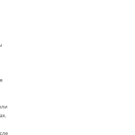
ы
я
ыли
ах.
сле