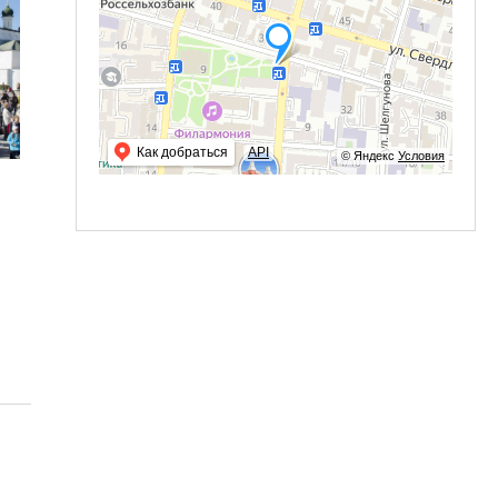
Как добраться
API
© Яндекс
Условия