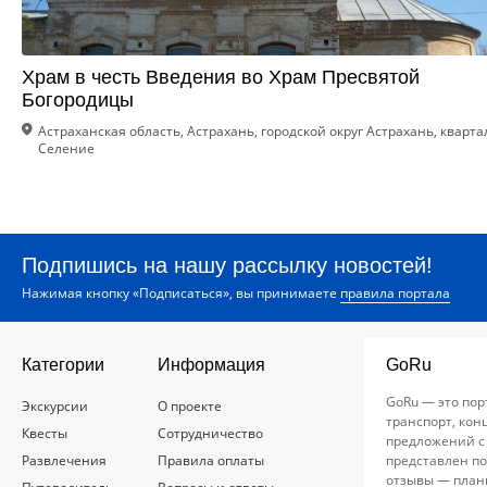
Храм в честь Введения во Храм Пресвятой
Богородицы
Астраханская область, Астрахань, городской округ Астрахань, кварта
Селение
Подпишись на нашу рассылку новостей!
Нажимая кнопку «Подписаться», вы принимаете
правила портала
Категории
Информация
GoRu
GoRu — это пор
Экскурсии
О проекте
транспорт, кон
Квесты
Сотрудничество
предложений с
Развлечения
Правила оплаты
представлен по
отзывы — план