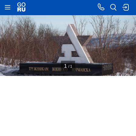
1
/ 1