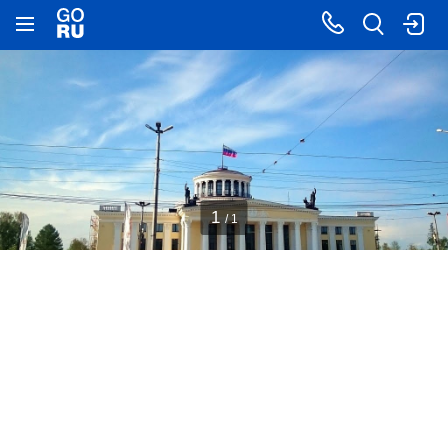
1
/ 1