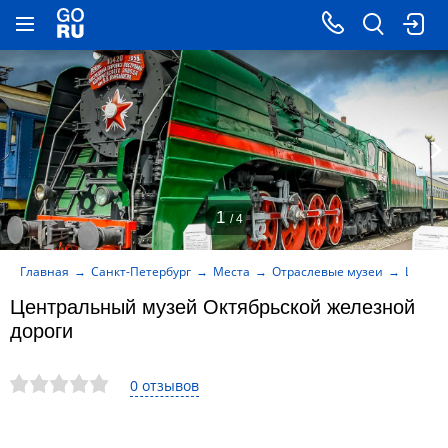
1
/ 4
Главная
Санкт-Петербург
Места
Отраслевые музеи
Центра
Центральный музей Октябрьской железной
дороги
0 отзывов