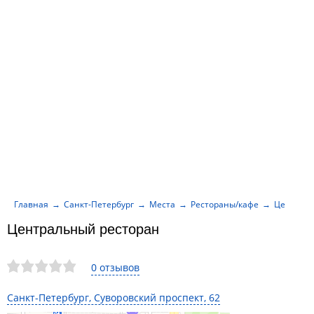
Главная
Санкт-Петербург
Места
Рестораны/кафе
Централь
Центральный ресторан
0 отзывов
Санкт-Петербург, Суворовский проспект, 62