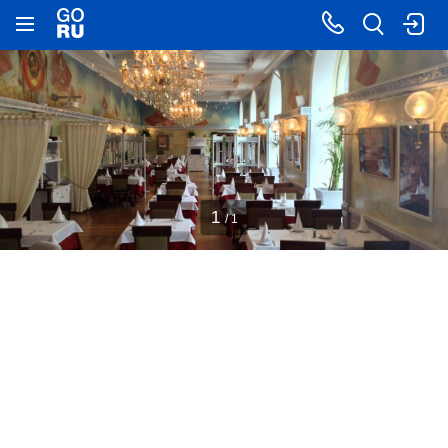
1
/ 1