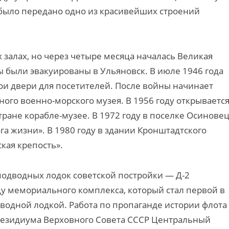
было передано одно из красивейших строений
 залах, но через четыре месяца началась Великая
 были эвакуированы в Ульяновск. В июле 1946 года
ои двери для посетителей. После войны начинает
ого военно-морского музея. В 1956 году открываетс
ране корабле-музее. В 1972 году в поселке Осиновец
га жизни». В 1980 году в здании Кронштадтского
кая крепость».
подводных лодок советской постройки — Д-2
у мемориального комплекса, который стал первой в
одной лодкой. Работа по пропаганде истории флота
Президиума Верховного Совета СССР Центральный