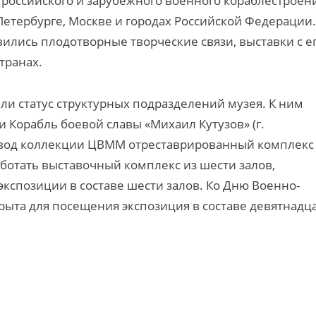
российского и зарубежного военного кораблестроен
Петербурге, Москве и городах Российской Федерации.
лись плодотворные творческие связи, выставки с е
транах.
и статус структурных подразделений музея. К ним
и Корабль боевой славы «Михаил Кутузов» (г.
ревод коллекции ЦВММ отреставрированный комплекс
аботать выставочный комплекс из шести залов,
экспозиции в составе шести залов. Ко Дню Военно-
крыта для посещения экспозиция в составе девятнадц