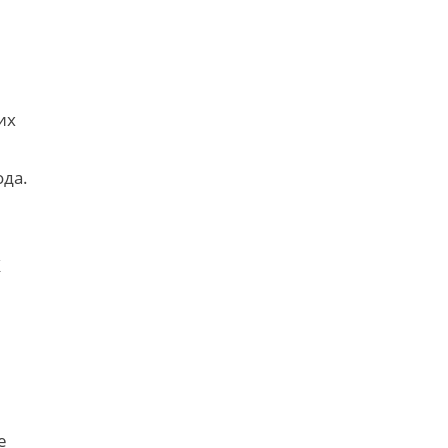
их
ода.
X
е