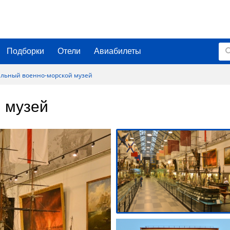
Подборки
Отели
Авиабилеты
льный военно-морской музей
 музей