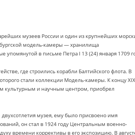
арейших музеев России и один из крупнейших морск
ербургской модель-камеры — хранилища
 упомянутой в письме Петра I 13 (24) января 1709 г
йстве, где строились корабли Балтийского флота. В
которого стали коллекции Модель-камеры. К концу XI
им культурным и научным центром, приобрел
 двухсотлетия музея, ему было присвоено имя
ований, он стал в 1924 году Центральным военно-
уху времени коррективы в его экспозицию. В август