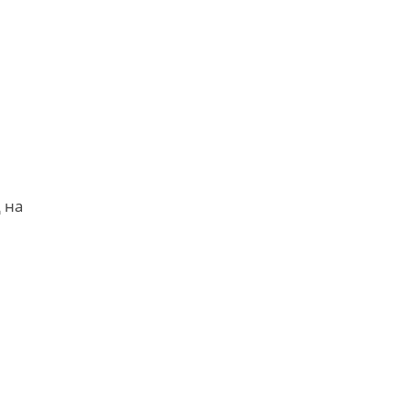
я
 на