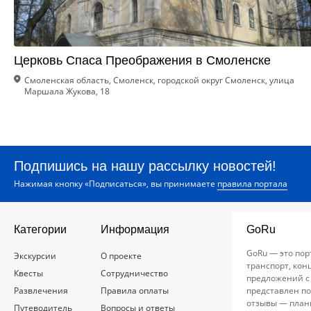
Церковь Спаса Преображения в Смоленске
Смоленская область, Смоленск, городской округ Смоленск, улица
Маршала Жукова, 18
Подпишись на нашу рассылку новостей!
Нажимая кнопку «Подписаться», вы принимаете
правила портала
Категории
Информация
GoRu
GoRu — это пор
Экскурсии
О проекте
транспорт, кон
Квесты
Сотрудничество
предложений с
Развлечения
Правила оплаты
представлен по
отзывы — план
Путеводитель
Вопросы и ответы