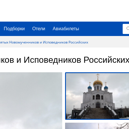
Подборки
Отели
Авиабилеты
вятых Новомученников и Исповедников Российских
ков и Исповедников Российски