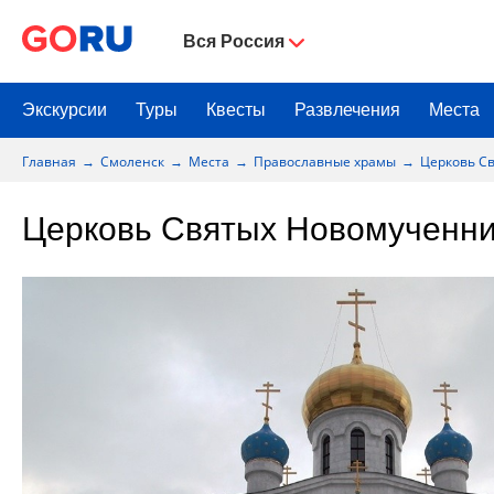
Вся Россия
Экскурсии
Туры
Квесты
Развлечения
Места
Главная
Смоленск
Места
Православные храмы
Церковь С
Церковь Святых Новомученни