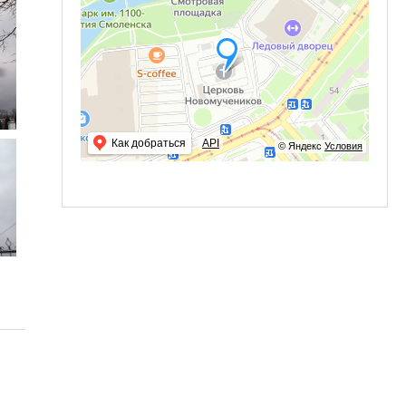
Как добраться
API
© Яндекс
Условия