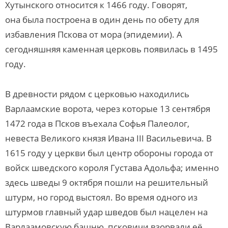
Хутынского относится к 1466 году. Говорят,
она была построена в один день по обету для
избавления Пскова от мора (эпидемии). А
сегодняшняя каменная церковь появилась в 1495
году.
В древности рядом с церковью находились
Варлаамские ворота, через которые 13 сентября
1472 года в Псков въехала Софья Палеолог,
невеста Великого князя Ивана III Васильевича. В
1615 году у церкви был центр обороны города от
войск шведского короля Густава Адольфа; именно
здесь шведы 9 октября пошли на решительный
штурм, но город выстоял. Во время одного из
штурмов главный удар шведов был нацелен на
Варлаамовскую башню, псковичи взорвали её