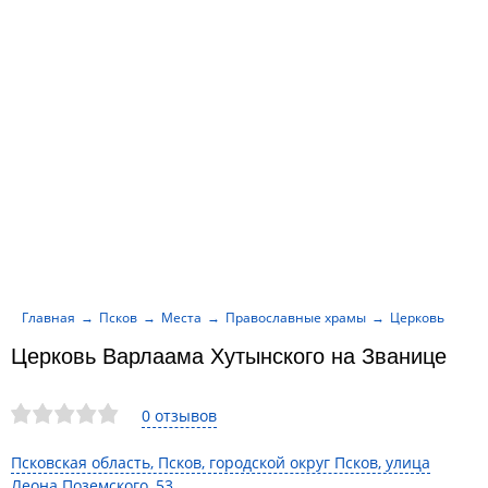
Главная
Псков
Места
Православные храмы
Церковь Варла
Церковь Варлаама Хутынского на Званице
0 отзывов
Псковская область, Псков, городской округ Псков, улица
Леона Поземского, 53