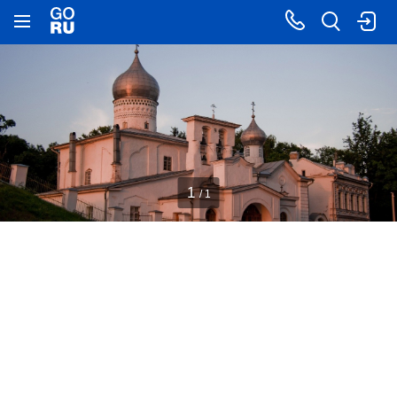
1
/ 1