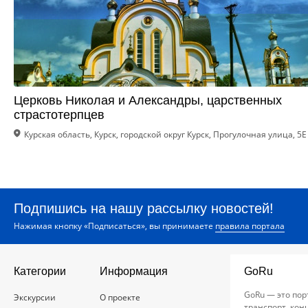
Церковь Николая и Александры, царственных
страстотерпцев
Курская область, Курск, городской округ Курск, Прогулочная улица, 5Е
Подпишись на нашу рассылку новостей!
Нажимая кнопку «Подписаться», вы принимаете
правила портала
Категории
Информация
GoRu
GoRu — это пор
Экскурсии
О проекте
транспорт, кон