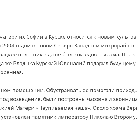
матери их Софии в Курске относится к новым культо
и 2004 годом в новом Северо-Западном микрорайоне
азацкое поле, никогда не было ни одного храма. Перв
гда же Владыка Курский Ювеналий подарил будущему
Коренная.
нном помещении. Обустраивать ее помогали приход
 под возведение, были построены часовня и звонница
Божией Матери «Неупиваемая чаша». Около храма Вер
л установлен памятник императору Николаю Второму