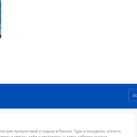
тал для путешествий и отдыха в России. Туры и экскурсии, отели и
церты и квесты, кафе и рестораны — здесь собраны тысячи