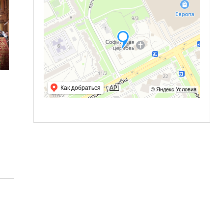
Как добраться
API
© Яндекс
Условия